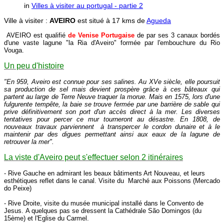
in
Villes à visiter au portugal - partie 2
Ville à visiter :
AVEIRO
est situé à 17 kms de
Agueda
AVEIRO est qualifié
de Venise Portugaise
de par ses 3 canaux bordés
d'une vaste lagune "la Ria d'Aveiro" formée par l'embouchure du Rio
Vouga.
Un peu d'histoire
"En 959, Aveiro est connue pour ses salines. Au XVe siècle, elle poursuit
sa production de sel mais devient prospère grâce à ces bâteaux qui
partent au large de Terre Neuve traquer la morue. Mais en 1575, lors d'une
fulgurente tempête, la baie se trouve fermée par une barrière de sable qui
prive définitivement son port d'un accès direct à la mer. Les diverses
tentatives pour percer ce mur tourneront au désastre. En 1808, de
nouveaux travaux parviennent à transpercer le cordon dunaire et à le
maintenir par des digues permettant ainsi aux eaux de la lagune de
retrouver la mer".
La viste d'Aveiro peut s'effectuer selon 2 itinéraires
- Rive Gauche en admirant les beaux bâtiments Art Nouveau, et leurs
esthétiques reflet dans le canal. Visite du Marché aux Poissons (Mercado
do Peixe)
-
Rive Droite, visite du musée municipal installé dans le
Convento de
Jesus.
A quelques pas se dressent la
Cathédrale São Domingos (du
15ème) et l'Eglise du Carmel.